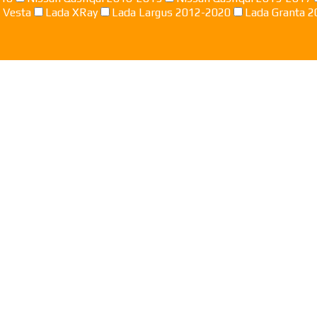
 Vesta
Lada XRay
Lada Largus 2012-2020
Lada Granta 2