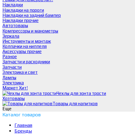
Накладки
Накладки на пороги
Накладки на задний бампер
Накладки прочие
Автотовары
Компрессоры и манометры
Зеркала
Инструменты и монтаж
Колпачки на ниппеля
Аксессуары прочие
Разное
Запчасти и расходники
Запчасти
Электрика и свет
Лампы
Электрика
Маркет
Хит!
Чехлы для зонта трости
Хозтовары
Товары для напитков
Еще
Каталог товаров
Главная
Бренды