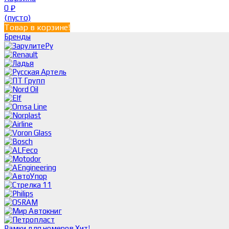
0
₽
(пусто)
Товар в корзине!
Бренды
Рамки для номеров
Хит!