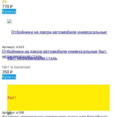
26
770
₽
Купить
Артикул:
zr323
Отбойники на двери автомобиля универсальные 4шт.
нержавеющая сталь
Нет в наличии
350
₽
Купить
Хит!
Артикул:
zr108
Адаптер-переходник номерного знака для Китайских