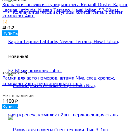
Колпачки заглушки ступицы колеса Renault Duster Kaptur
Laguna Latitude, Nissan Terrano, Haval Jolion, 57-60мм,
комплект 4шт.
14
400
₽
Купить
Новинка!
Артикул:
zr178
Рамки для авто номеров, штамп Niva, спец.крепеж,
комплект 2шт., нержавеющая сталь
Нет в наличии
1 100
₽
Купить