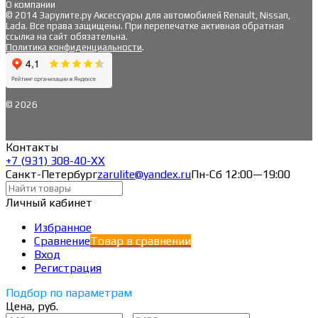
О компании
© 2014 Зарулите.ру Аксессуары для автомобилей Renault, Nissan,
Lada. Все права защищены. При перепечатке активная обратная
ссылка на сайт обязательна.
Политика конфиденциальности
.
© 2026
Контакты
+7 (931) 308-40-ХХ
Санкт-Петербург
zarulite@yandex.ru
Пн-Сб 12:00—19:00
Личный кабинет
Избранное
Сравнение
Товар в сравнении
Вход
Регистрация
Подбор по параметрам
Цена, руб.