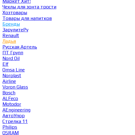
Маркет
Хит!
Чехлы для зонта трости
Хозтовары
Товары для напитков
Бренды
ЗарулитеРу
Renault
Ладья
Русская Артель
ПТ Групп
Nord Oil
Elf
Omsa Line
Norplast
Airline
Voron Glass
Bosch
ALFeco
Motodor
AEngineering
АвтоУпор
Стрелка 11
Philips
OSRAM