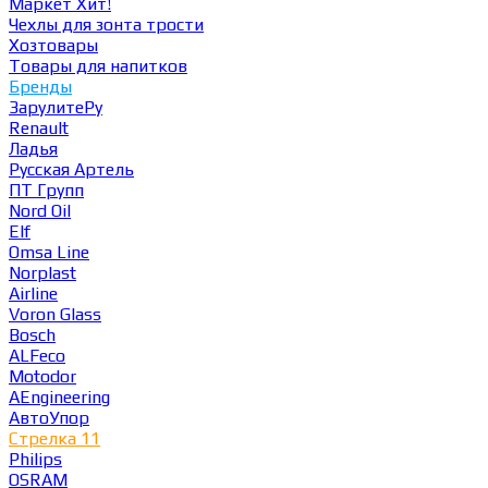
Маркет
Хит!
Чехлы для зонта трости
Хозтовары
Товары для напитков
Бренды
ЗарулитеРу
Renault
Ладья
Русская Артель
ПТ Групп
Nord Oil
Elf
Omsa Line
Norplast
Airline
Voron Glass
Bosch
ALFeco
Motodor
AEngineering
АвтоУпор
Стрелка 11
Philips
OSRAM