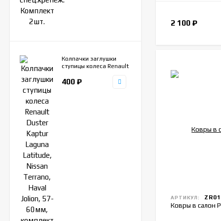
2 100
₽
Колпачки заглушки
ступицы колеса Renault
Duster Kaptur Laguna
400
₽
Latitude, Nissan
Terrano, Haval Jolion,
57-60мм, комплект
4шт.
ZR01
АРТИКУЛ:
Ковры в салон Р