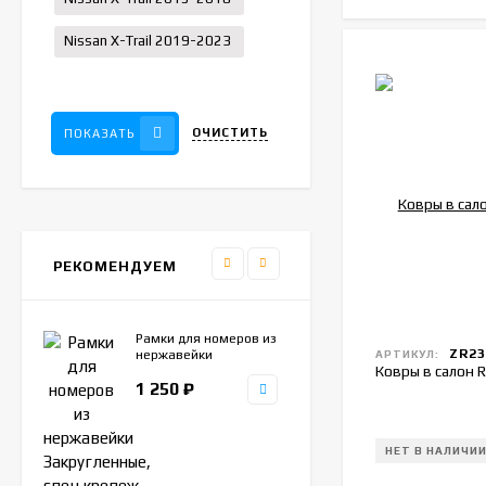
Nissan X-Trail 2019-2023
ОЧИСТИТЬ
ПОКАЗАТЬ
РЕКОМЕНДУЕМ
Рамки для номеров из
ZR23
нержавейки
АРТИКУЛ:
Ковры в салон R
Закругленные,
1 250
₽
спец.крепеж. Комплект
2шт.
НЕТ В НАЛИЧИ