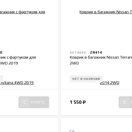
0
ZR414
АРТИКУЛ:
ник с фартуком для
Коврик в багажник Nissan Terra
 4WD 2019
2WD
И
НЕТ В НАЛИЧИИ
1 550
₽
КУПИТЬ