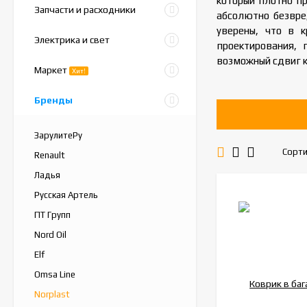
который плотно пр
Запчасти и расходники
абсолютно безвре
уверены, что в 
Электрика и свет
проектирования,
возможный сдвиг к
Маркет
Хит!
Бренды
ЗарулитеРу
Сорти
Renault
Ладья
Русская Артель
ПТ Групп
Nord Oil
Elf
Omsa Line
Norplast