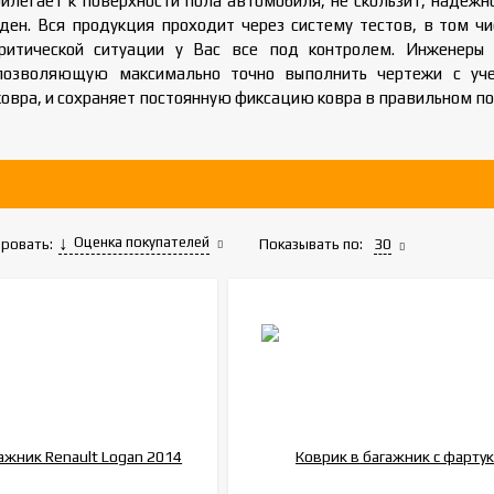
илегает к поверхности пола автомобиля, не скользит, надежн
ден. Вся продукция проходит через систему тестов, в том ч
критической ситуации у Вас все под контролем. Инженер
 позволяющую максимально точно выполнить чертежи с уче
овра, и сохраняет постоянную фиксацию ковра в правильном п
Оценка покупателей
Показывать по:
30
ровать: