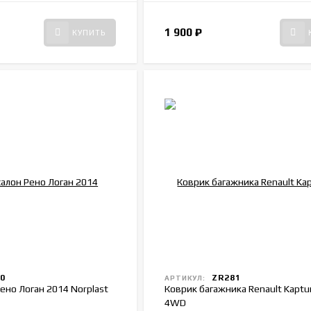
1 900
₽
КУПИТЬ
0
ZR281
АРТИКУЛ:
ено Логан 2014 Norplast
Коврик багажника Renault Kaptu
4WD