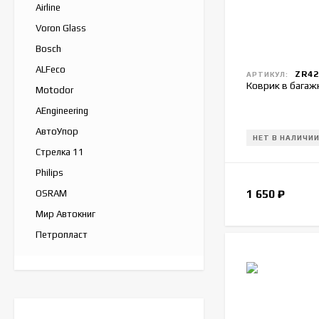
Airline
Voron Glass
Bosch
ALFeco
ZR42
АРТИКУЛ:
Коврик в багаж
Motodor
AEngineering
АвтоУпор
НЕТ В НАЛИЧИ
Стрелка 11
Philips
1 650
₽
OSRAM
Мир Автокниг
Петропласт