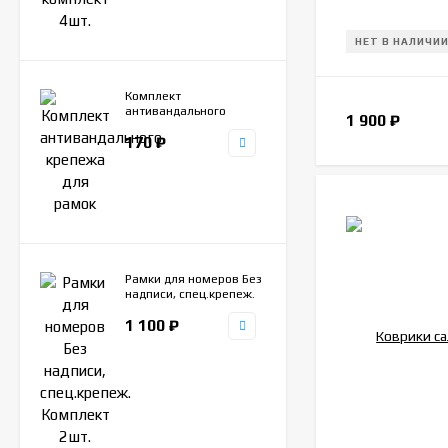
НЕТ В НАЛИЧИ
Комплект
антивандального
1 900
₽
крепежа для рамок
170
₽
Рамки для номеров Без
надписи, спец.крепеж.
Комплект 2шт.
1 100
₽
Нержавеющая сталь