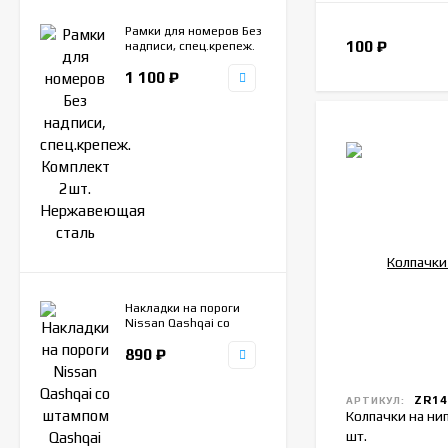
Рамки для номеров Без
100
₽
надписи, спец.крепеж.
Комплект 2шт.
1 100
₽
Нержавеющая сталь
Накладки на пороги
Nissan Qashqai со
штампом Qashqai
890
₽
ступенчатая, 4шт.
нержавеющая сталь
ZR14
АРТИКУЛ:
Колпачки на ни
шт.