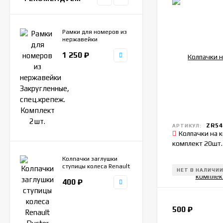
Рамки для номеров из
нержавейки
Закругленные,
1 250
₽
спец.крепеж. Комплект
2шт.
ZR54
АРТИКУЛ:
Колпачки на 
комплект 20шт.
Колпачки заглушки
ступицы колеса Renault
НЕТ В НАЛИЧИ
Duster Kaptur Laguna
400
₽
Latitude, Nissan
Terrano, Haval Jolion,
57-60мм, комплект
4шт.
500
₽