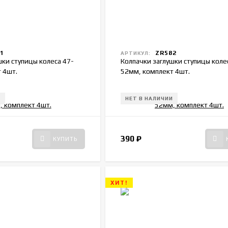
1
ZR582
АРТИКУЛ:
шки ступицы колеса 47-
Колпачки заглушки ступицы коле
 4шт.
52мм, комплект 4шт.
И
НЕТ В НАЛИЧИИ
390
₽
КУПИТЬ
ХИТ!