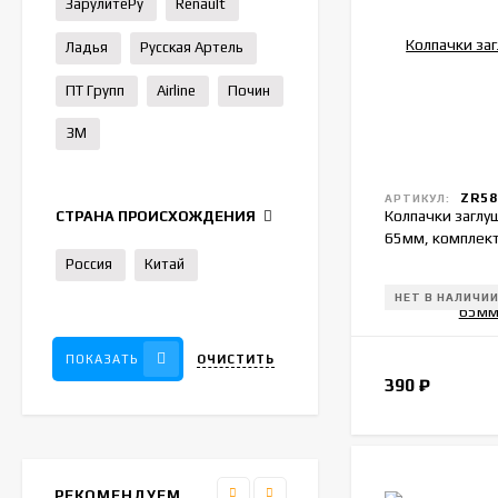
ЗарулитеРу
Renault
Ладья
Русская Артель
ПТ Групп
Airline
Почин
3M
ZR58
АРТИКУЛ:
Колпачки заглу
СТРАНА ПРОИСХОЖДЕНИЯ
65мм, комплект
Россия
Китай
НЕТ В НАЛИЧИ
ОЧИСТИТЬ
ПОКАЗАТЬ
390
₽
РЕКОМЕНДУЕМ