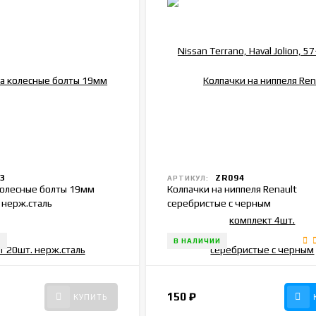
3
ZR094
АРТИКУЛ:
колесные болты 19мм
Колпачки на ниппеля Renault
 нерж.сталь
серебристые с черным
И
В НАЛИЧИИ
150
₽
КУПИТЬ