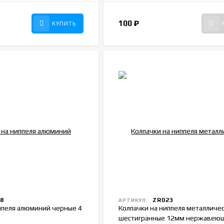
100
₽
КУПИТЬ
8
ZR023
АРТИКУЛ:
ппеля алюминий черные 4
Колпачки на ниппеля металличе
шестигранные 12мм нержавеющ