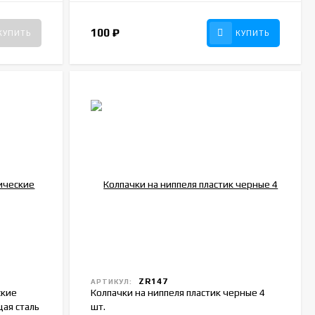
100
₽
КУПИТЬ
КУПИТЬ
ZR147
АРТИКУЛ:
ские
Колпачки на ниппеля пластик черные 4
ая сталь
шт.