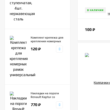
В НАЛИЧИИ
100
₽
Комплект крепежа для
крепления номерных
рамок универсальный
120
₽
Накладки на пороги
Renault Kaptur со
штампом Kaptur, 4шт.
770
₽
нержавеющая сталь