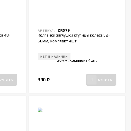
ZR579
АРТИКУЛ:
са 48-
Колпачки заглушки ступицы колеса 52-
56мм, комплект 4шт.
НЕТ В НАЛИЧИИ
390
₽
КУПИТЬ
КУПИТЬ