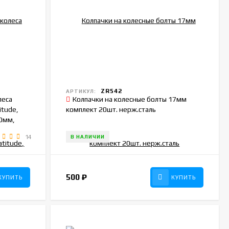
ZR542
АРТИКУЛ:
леса
Колпачки на колесные болты 17мм
itude,
комплект 20шт. нерж.сталь
60мм,
14
В НАЛИЧИИ
500
₽
КУПИТЬ
КУПИТЬ