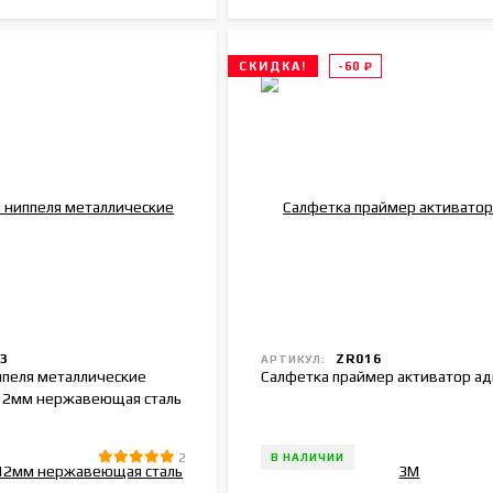
СКИДКА!
-60
₽
3
ZR016
АРТИКУЛ:
ппеля металлические
Салфетка праймер активатор ад
12мм нержавеющая сталь
2
В НАЛИЧИИ