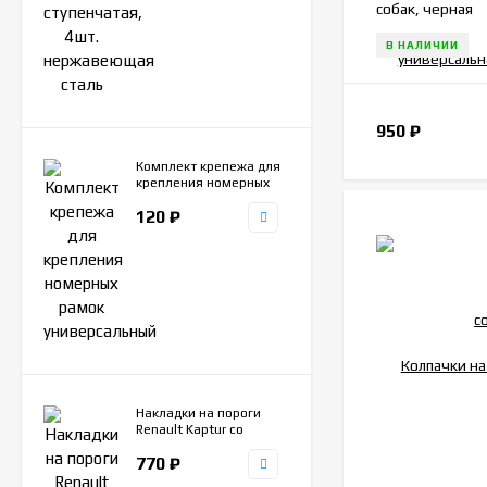
собак, черная
В НАЛИЧИИ
950
₽
Комплект крепежа для
крепления номерных
рамок универсальный
120
₽
Накладки на пороги
Renault Kaptur со
штампом Kaptur, 4шт.
770
₽
нержавеющая сталь