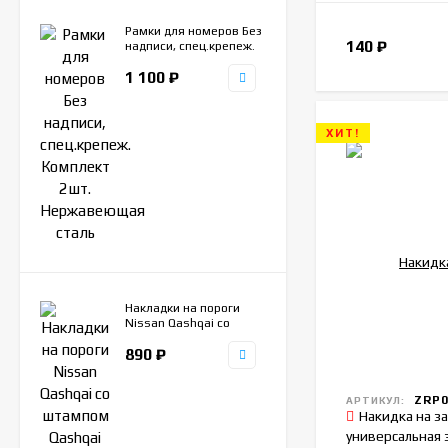
Рамки для номеров Без
140
₽
надписи, спец.крепеж.
Комплект 2шт.
1 100
₽
Нержавеющая сталь
ХИТ!
Накладки на пороги
Nissan Qashqai со
штампом Qashqai
890
₽
ступенчатая, 4шт.
нержавеющая сталь
ZRP0
АРТИКУЛ:
Накидка на з
универсальная 