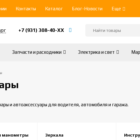
нии
Контакты
Каталог
Блог-Новости
Еще
+7 (931) 308-40-ХХ
ург
Запчасти и расходники
Электрика и свет
Мар
ы
вары
ары и автоаксессуары для водителя, автомобиля и гаража.
и манометры
Зеркала
Инстр