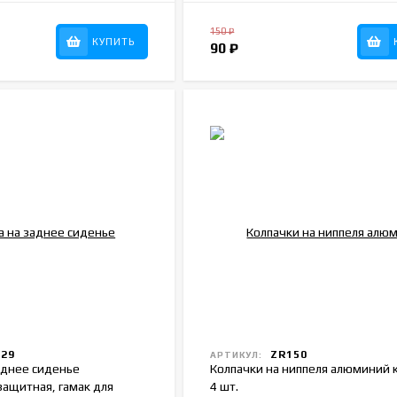
150
₽
КУПИТЬ
90
₽
29
ZR150
АРТИКУЛ:
аднее сиденье
Колпачки на ниппеля алюминий 
защитная, гамак для
4 шт.