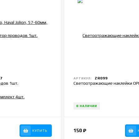
7
ZR099
АРТИКУЛ:
одов 1шт.
Светоотражающие наклейки O
В НАЛИЧИИ
150
₽
КУПИТЬ