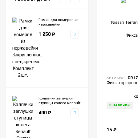
Рамки для номеров из
нержавейки
Закругленные,
1 250
₽
спец.крепеж. Комплект
2шт.
ZR17
АРТИКУЛ:
Фиксатор пров
Колпачки заглушки
ступицы колеса Renault
В НАЛИЧИИ
Duster Kaptur Laguna
400
₽
Latitude, Nissan
Terrano, Haval Jolion,
57-60мм, комплект
4шт.
15
₽