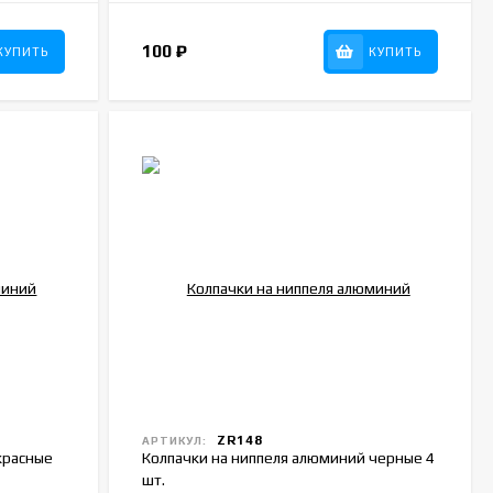
100
₽
КУПИТЬ
КУПИТЬ
ZR148
АРТИКУЛ:
красные
Колпачки на ниппеля алюминий черные 4
шт.