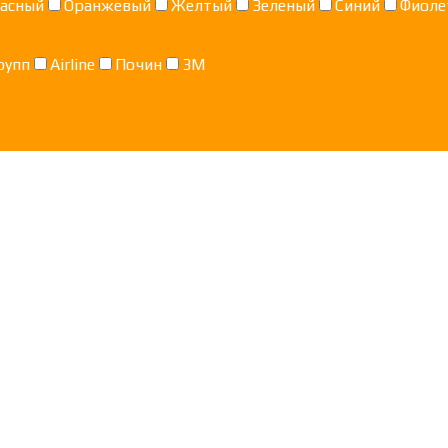
асный
Оранжевый
Желтый
Зеленый
Синий
Фиоле
рупп
Airline
Почин
3M