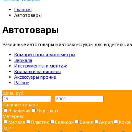
Главная
Автотовары
Автотовары
Различные автотовары и автоаксессуары для водителя, а
Компрессоры и манометры
Зеркала
Инструменты и монтаж
Колпачки на ниппеля
Аксессуары прочие
Разное
Цена, руб.
—
Наличие товара
В наличии
Под заказ
Материал
Металл
Пластик
Силикон
Винил
Акрил
Кожа
Цвет