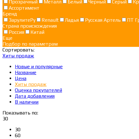
Прозрачный
Металл
Белый
Черный
Серый
Кр
Ассортимент
Бренд
ЗарулитеРу
Renault
Ладья
Русская Артель
ПТ Г
Страна происхождения
Россия
Китай
Еще
Подбор по параметрам
Сортировать:
Хиты продаж
Новые и популярные
Название
Цена
Хиты продаж
Оценка покупателей
Дата добавления
В наличии
Показывать по:
30
30
60