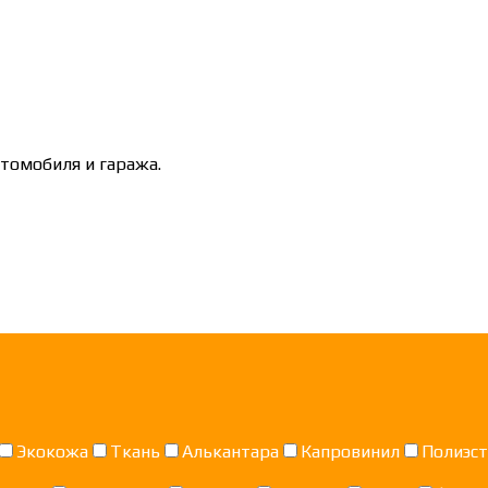
втомобиля и гаража.
Экокожа
Ткань
Алькантара
Капровинил
Полиэс