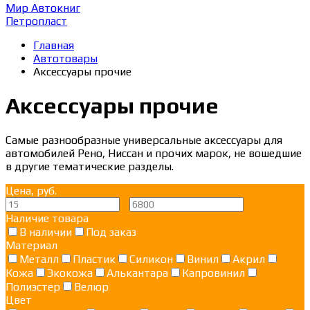
Мир Автокниг
Петропласт
Главная
Автотовары
Аксессуары прочие
Аксессуары прочие
Самые разнообразные универсальные аксессуары для
автомобилей Рено, Ниссан и прочих марок, не вошедшие
в другие тематические разделы.
Цена, руб.
—
Наличие товара
В наличии
Под заказ
Материал
Металл
Пластик
Силикон
Винил
Акрил
Кожа
Экокожа
Алькантара
Капровинил
Полиэстер
Велюр
Цвет