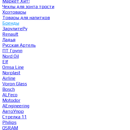
Маркет
Хит!
Чехлы для зонта трости
Хозтовары
Товары для напитков
Бренды
ЗарулитеРу
Renault
Ладья
Русская Артель
ПТ Групп
Nord Oil
Elf
Omsa Line
Norplast
Airline
Voron Glass
Bosch
ALFeco
Motodor
AEngineering
АвтоУпор
Стрелка 11
Philips
OSRAM