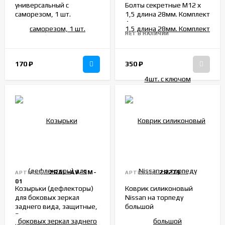
универсальный с
Болты секретные М12 х
саморезом, 1 шт.
1,5 длина 28мм. Комплект
4шт. с ключом
НЕТ В НАЛИЧИИ
170
₽
350
₽
ZRAL-AV-SM-
ZR279
АРТИКУЛ:
АРТИКУЛ:
01
Козырьки (дефлекторы)
Коврик силиконовый
для боковых зеркал
Nissan на торпеду
заднего вида, защитные,
большой
2 шт.