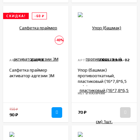
СКИДКА!
-60
₽
-40%
ZR016
ZRAL-AJ-U-02
АРТИКУЛ:
АРТИКУЛ:
Салфетка праймер
Упор (башмак)
активатор адгезии 3M
противооткатный,
пластиковый (16*7,8*6,5
см) 1шт.
НЕТ В НАЛИЧИИ
150
₽
70
₽
90
₽