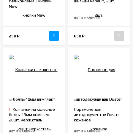
силиконовый 3 кнопки
шильды Renault, 2шт.
New
НЕТ В НАЛИЧИИ
250
₽
850
₽
ZR543
ZR306
АРТИКУЛ:
АРТИКУЛ:
Колпачки на колесные
Портмоне для
болты 19мм комплект
автодокументов Duster
20шт. нерж.сталь
кожаное
НЕТ В НАЛИЧИИ
НЕТ В НАЛИЧИИ