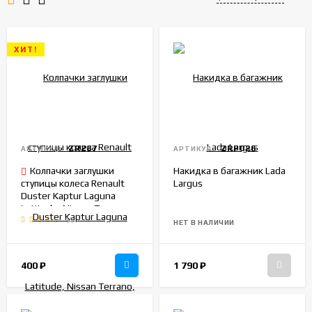
ХИТ!
ZR287
ZRP026
АРТИКУЛ:
АРТИКУЛ:
Колпачки заглушки
Накидка в багажник Lada
ступицы колеса Renault
Largus
Duster Kaptur Laguna
Latitude, Nissan Terrano,
14
Haval Jolion, 57-60мм,
НЕТ В НАЛИЧИИ
комплект 4шт.
400
₽
1 790
₽