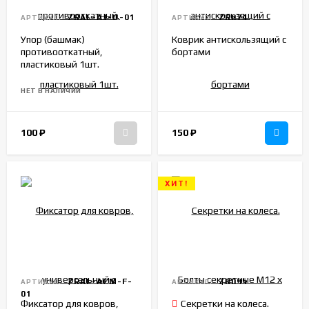
ZRAL-AJ-U-01
ZR074
АРТИКУЛ:
АРТИКУЛ:
Упор (башмак)
Коврик антискользящий с
противооткатный,
бортами
пластиковый 1шт.
НЕТ В НАЛИЧИИ
100
₽
150
₽
ХИТ!
ZRAL-ACM-F-
ZR095
АРТИКУЛ:
АРТИКУЛ:
01
Фиксатор для ковров,
Секретки на колеса.