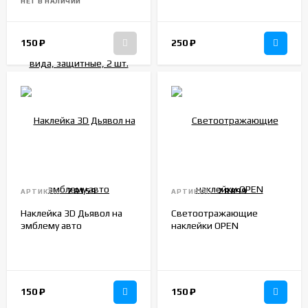
НЕТ В НАЛИЧИИ
150
₽
250
₽
ZR159
ZR099
АРТИКУЛ:
АРТИКУЛ:
Наклейка 3D Дьявол на
Светоотражающие
эмблему авто
наклейки OPEN
150
₽
150
₽