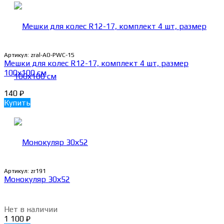
Артикул:
zral-AO-PWC-15
Мешки для колес R12-17, комплект 4 шт, размер
100х100 см
140
₽
Купить
Артикул:
zr191
Монокуляр 30х52
Нет в наличии
1 100
₽