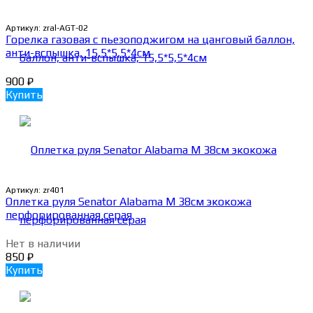
Артикул:
zral-AGT-02
Горелка газовая с пьезоподжигом на цанговый баллон,
анти-вспышка, 15,5*5,5*4см
900
₽
Купить
Артикул:
zr401
Оплетка руля Senator Alabama M 38см экокожа
перфорированная серая
Нет в наличии
850
₽
Купить