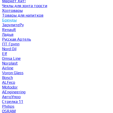
Маркет
Хит!
Чехлы для зонта трости
Хозтовары
Товары для напитков
Бренды
ЗарулитеРу
Renault
Ладья
Русская Артель
ПТ Групп
Nord Oil
Elf
Omsa Line
Norplast
Airline
Voron Glass
Bosch
ALFeco
Motodor
AEngineering
АвтоУпор
Стрелка 11
Philips
OSRAM