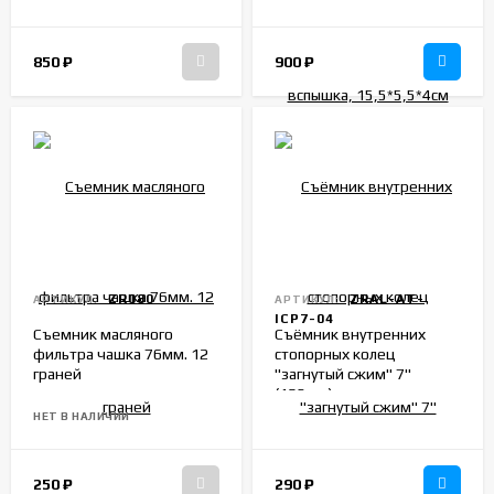
850
₽
900
₽
ZR080
ZRAL-AT-
АРТИКУЛ:
АРТИКУЛ:
ICP7-04
Съемник масляного
Съёмник внутренних
фильтра чашка 76мм. 12
стопорных колец
граней
"загнутый сжим" 7"
(180мм)
НЕТ В НАЛИЧИИ
250
₽
290
₽