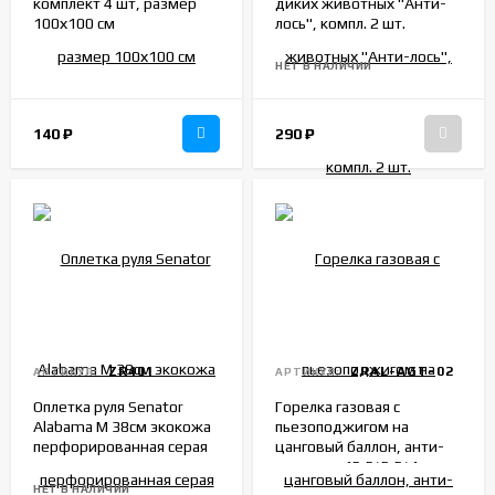
комплект 4 шт, размер
диких животных "Анти-
100х100 см
лось", компл. 2 шт.
НЕТ В НАЛИЧИИ
140
₽
290
₽
ZR401
ZRAL-AGT-02
АРТИКУЛ:
АРТИКУЛ:
Оплетка руля Senator
Горелка газовая с
Alabama M 38см экокожа
пьезоподжигом на
перфорированная серая
цанговый баллон, анти-
вспышка, 15,5*5,5*4см
НЕТ В НАЛИЧИИ