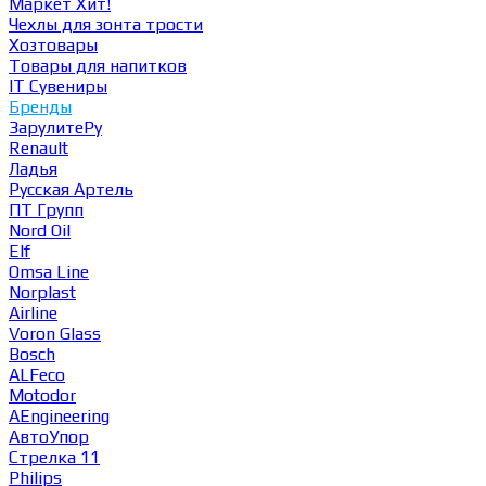
Маркет
Хит!
Чехлы для зонта трости
Хозтовары
Товары для напитков
IT Сувениры
Бренды
ЗарулитеРу
Renault
Ладья
Русская Артель
ПТ Групп
Nord Oil
Elf
Omsa Line
Norplast
Airline
Voron Glass
Bosch
ALFeco
Motodor
AEngineering
АвтоУпор
Стрелка 11
Philips