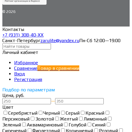
© 2026
Контакты
+7 (931) 308-40-ХХ
Санкт-Петербург
zarulite@yandex.ru
Пн-Сб 12:00—19:00
Личный кабинет
Избранное
Сравнение
Товар в сравнении
Вход
Регистрация
Подбор по параметрам
Цена, руб.
—
Цвет
Серебристый
Черный
Серый
Красный
Персиковый
Золотой
Желтый
Лимонный
Зеленый
Аквамариновый
Голубой
Синий
Сиреневый
Фиолетовый
Коричневый
Розовый