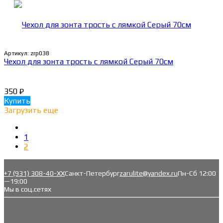
Артикул:
zrp038
Чехол для зонта трость с лямкой Серый 70см
350
₽
Купить
Загрузить еще
1
2
+7 (931) 308-40-ХХ
Санкт-Петербург
zarulite@yandex.ru
Пн-Сб 12:00
—19:00
Мы в соц.сетях