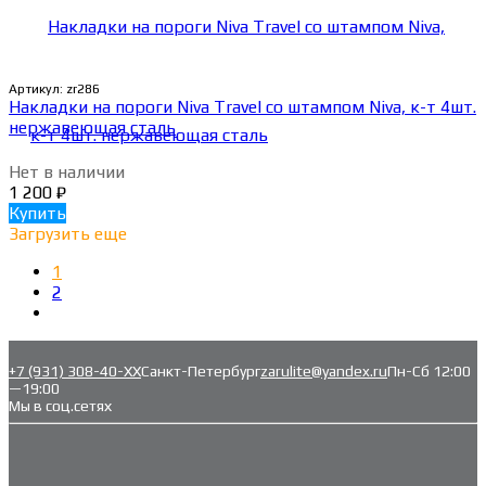
Артикул:
zr286
Накладки на пороги Niva Travel со штампом Niva, к-т 4шт.
нержавеющая сталь
Нет в наличии
1 200
₽
Купить
Загрузить еще
1
2
+7 (931) 308-40-ХХ
Санкт-Петербург
zarulite@yandex.ru
Пн-Сб 12:00
—19:00
Мы в соц.сетях