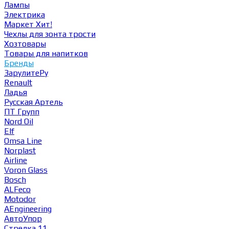
Лампы
Электрика
Маркет
Хит!
Чехлы для зонта трости
Хозтовары
Товары для напитков
Бренды
ЗарулитеРу
Renault
Ладья
Русская Артель
ПТ Групп
Nord Oil
Elf
Omsa Line
Norplast
Airline
Voron Glass
Bosch
ALFeco
Motodor
AEngineering
АвтоУпор
Стрелка 11