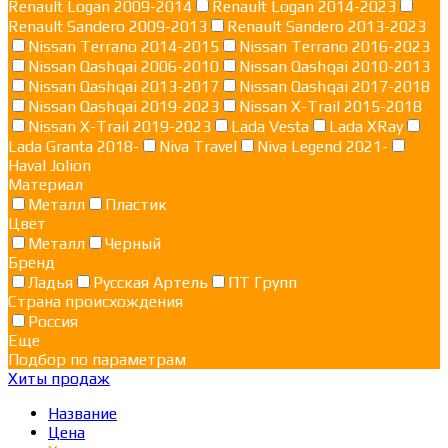
Renault Logan 2009-2014
Renault Logan 2014-2023
Renault Sandero 2009-2013
Renault Sandero 2013-2023
Nissan Terrano 2014-2015
Nissan Terrano 2016-2023
Nissan Qashqai 2006-2010
Nissan Qashqai 2010-2013
Nissan Qashqai 2013-2017
Nissan Qashqai 2017-2018
Nissan Qashqai 2019-2023
Nissan X-Trail 2015-2018
Nissan X-Trail 2019-2023
Lada Vesta
Lada XRay
Lada Granta 2018-
Niva Travel
Niva Legend 2021-
Haval Jolion
Материал
Металл
Пластик
Цвет
Металл
Черный
Бренд
Ладья
Русская Артель
ПТ Групп
Страна происхождения
Россия
Еще
Подбор по параметрам
Хиты продаж
Название
Цена