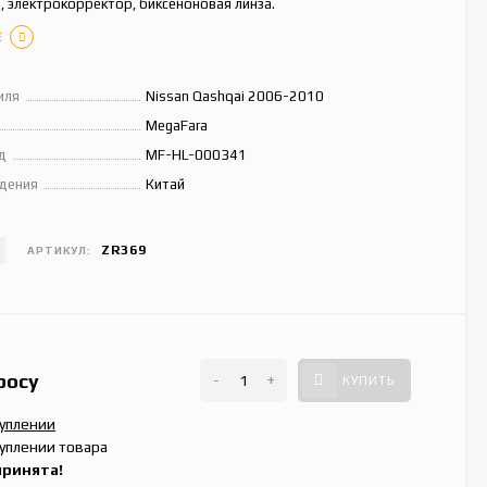
, электрокорректор, биксеноновая линза.
Е
иля
Nissan Qashqai 2006-2010
MegaFara
д
MF-HL-000341
дения
Китай
ZR369
АРТИКУЛ:
росу
-
+
КУПИТЬ
туплении
уплении товара
принята!