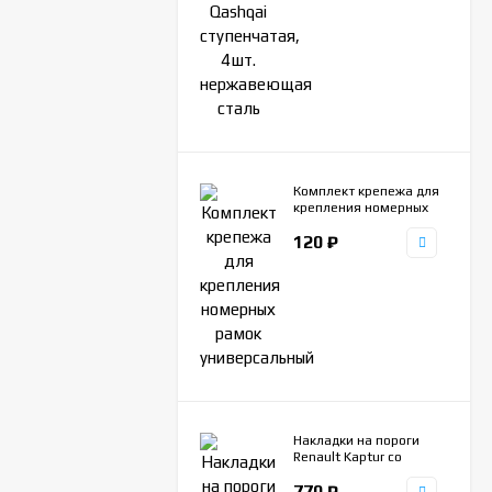
Комплект крепежа для
крепления номерных
рамок универсальный
120
₽
Накладки на пороги
Renault Kaptur со
штампом Kaptur, 4шт.
770
₽
нержавеющая сталь