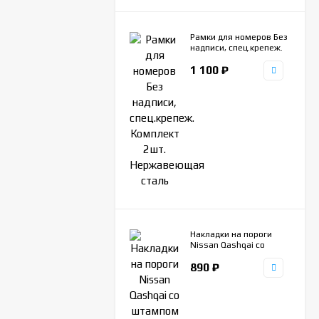
Рамки для номеров Без
надписи, спец.крепеж.
Комплект 2шт.
1 100
₽
Нержавеющая сталь
Накладки на пороги
Nissan Qashqai со
штампом Qashqai
890
₽
ступенчатая, 4шт.
нержавеющая сталь