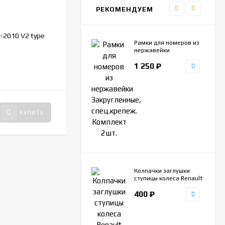
РЕКОМЕНДУЕМ
ZR360
АРТИКУЛ:
-2010 V2 type
Упоры капота газовые Nissan Qashqai
Рамки для номеров из
2007-2013 AEngineering 2шт.
нержавейки
Закругленные,
1 250
₽
спец.крепеж. Комплект
2шт.
НЕТ В НАЛИЧИИ
3 500
₽
КУПИТЬ
КУПИТЬ
Колпачки заглушки
ступицы колеса Renault
Duster Kaptur Laguna
400
₽
Latitude, Nissan
Terrano, Haval Jolion,
57-60мм, комплект
4шт.