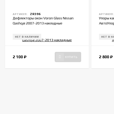
ZR396
АРТИКУЛ:
АРТИКУЛ
Дефлекторы окон Voron Glass Nissan
Упоры ка
Qashqai 2007-2013 накладные
АвтоУпор
НЕТ В НАЛИЧИИ
НЕТ В 
2 100
₽
2 800
₽
КУПИТЬ