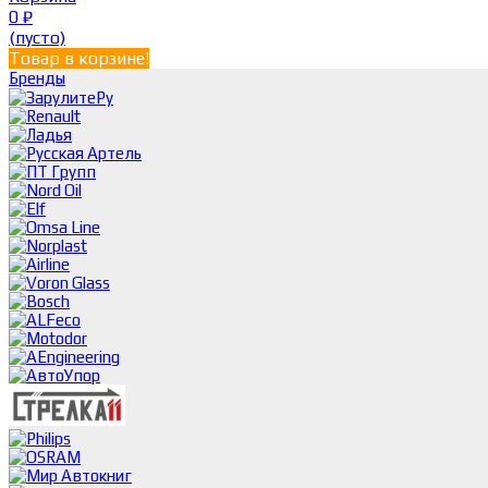
0
₽
(пусто)
Товар в корзине!
Бренды