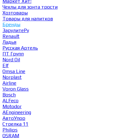
Маркет
Хит!
Чехлы для зонта трости
Хозтовары
Товары для напитков
Бренды
ЗарулитеРу
Renault
Ладья
Русская Артель
ПТ Групп
Nord Oil
Elf
Omsa Line
Norplast
Airline
Voron Glass
Bosch
ALFeco
Motodor
AEngineering
АвтоУпор
Стрелка 11
Philips
OSRAM