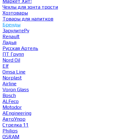
Маркет
Хит!
Чехлы для зонта трости
Хозтовары
Товары для напитков
Бренды
ЗарулитеРу
Renault
Ладья
Русская Артель
ПТ Групп
Nord Oil
Elf
Omsa Line
Norplast
Airline
Voron Glass
Bosch
ALFeco
Motodor
AEngineering
АвтоУпор
Стрелка 11
Philips
OSRAM