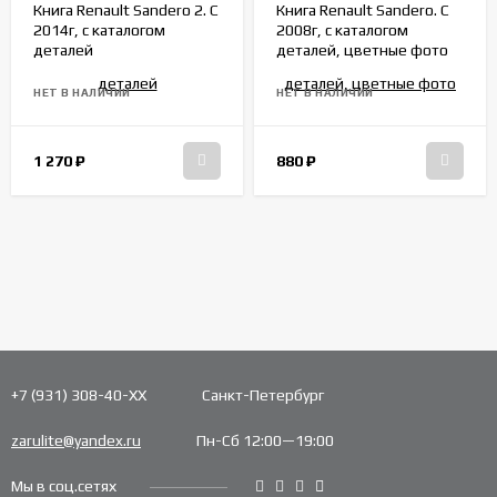
Книга Renault Sandero 2. С
Книга Renault Sandero. С
2014г, с каталогом
2008г, с каталогом
деталей
деталей, цветные фото
НЕТ В НАЛИЧИИ
НЕТ В НАЛИЧИИ
1 270
₽
880
₽
+7 (931) 308-40-ХХ
Санкт-Петербург
zarulite@yandex.ru
Пн-Сб 12:00—19:00
Мы в соц.сетях