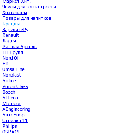
Маркет
Хит!
Чехлы для зонта трости
Хозтовары
Товары для напитков
Бренды
ЗарулитеРу
Renault
Ладья
Русская Артель
ПТ Групп
Nord Oil
Elf
Omsa Line
Norplast
Airline
Voron Glass
Bosch
ALFeco
Motodor
AEngineering
АвтоУпор
Стрелка 11
Philips
OSRAM