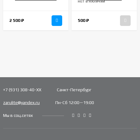
НЕТ В НАЛИЧИИ
2 500
₽
500
₽
+7 (931) 308-40-ХХ
Санкт-Петербург
zarulite@yandex.ru
Пн-Сб 12:00—19:00
Мы в соц.сетях