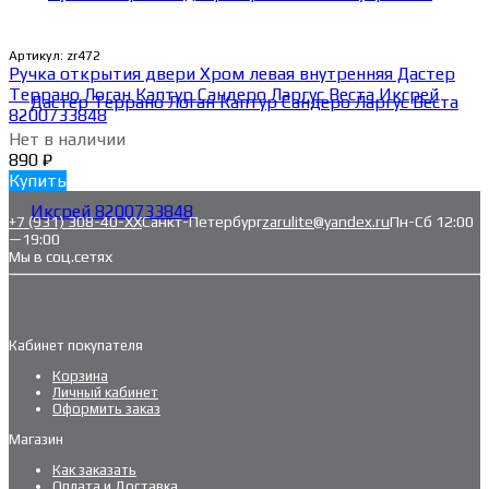
Артикул:
zr472
Ручка открытия двери Хром левая внутренняя Дастер
Террано Логан Каптур Сандеро Ларгус Веста Иксрей
8200733848
Нет в наличии
890
₽
Купить
+7 (931) 308-40-ХХ
Санкт-Петербург
zarulite@yandex.ru
Пн-Сб 12:00
—19:00
Мы в соц.сетях
Кабинет покупателя
Корзина
Личный кабинет
Оформить заказ
Магазин
Как заказать
Оплата и Доставка