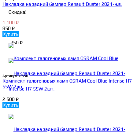
Накладка на задний бампер Renault Duster 2021-н.в.
Скидка!
1 100
₽
850
₽
Купить
-250
₽
Артикул:
zr556
Комплект галогеновых ламп OSRAM Cool Blue Intense H7
55W 2шт.
2 500
₽
Купить