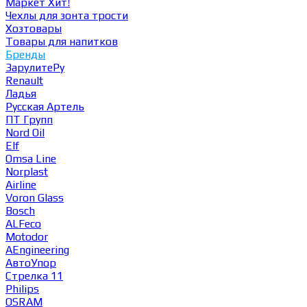
Маркет
Хит!
Чехлы для зонта трости
Хозтовары
Товары для напитков
Бренды
ЗарулитеРу
Renault
Ладья
Русская Артель
ПТ Групп
Nord Oil
Elf
Omsa Line
Norplast
Airline
Voron Glass
Bosch
ALFeco
Motodor
AEngineering
АвтоУпор
Стрелка 11
Philips
OSRAM