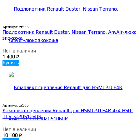
Артикул:
zr535
Подлокотник Renault Duster, Nissan Terrano, AnvAir-люкс
экокожа
Нет в наличии
1 400
₽
Купить
Артикул:
zr506
Комплект сцепления Renault для HSMJ 2.0 F4R 4x4 HS0-
TL8 302051060R
Нет в наличии
10 100
₽