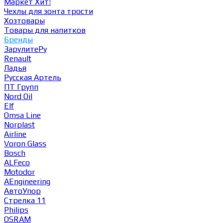
Маркет
Хит!
Чехлы для зонта трости
Хозтовары
Товары для напитков
Бренды
ЗарулитеРу
Renault
Ладья
Русская Артель
ПТ Групп
Nord Oil
Elf
Omsa Line
Norplast
Airline
Voron Glass
Bosch
ALFeco
Motodor
AEngineering
АвтоУпор
Стрелка 11
Philips
OSRAM