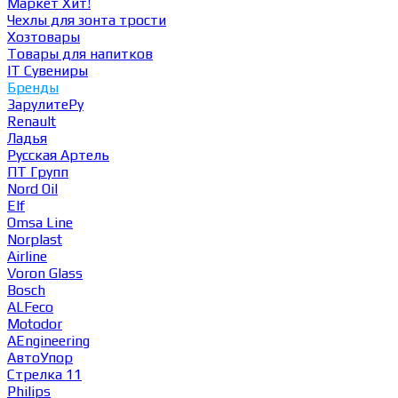
Маркет
Хит!
Чехлы для зонта трости
Хозтовары
Товары для напитков
IT Сувениры
Бренды
ЗарулитеРу
Renault
Ладья
Русская Артель
ПТ Групп
Nord Oil
Elf
Omsa Line
Norplast
Airline
Voron Glass
Bosch
ALFeco
Motodor
AEngineering
АвтоУпор
Стрелка 11
Philips