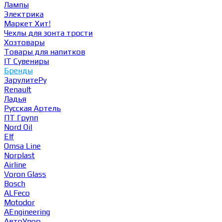
Лампы
Электрика
Маркет
Хит!
Чехлы для зонта трости
Хозтовары
Товары для напитков
IT Сувениры
Бренды
ЗарулитеРу
Renault
Ладья
Русская Артель
ПТ Групп
Nord Oil
Elf
Omsa Line
Norplast
Airline
Voron Glass
Bosch
ALFeco
Motodor
AEngineering
АвтоУпор