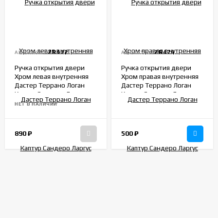
ZR472
ZR474
АРТИКУЛ:
АРТИКУЛ:
Ручка открытия двери
Ручка открытия двери
Хром левая внутренняя
Хром правая внутренняя
Дастер Террано Логан
Дастер Террано Логан
Каптур Сандеро Ларгус
Каптур Сандеро Ларгус
Веста Иксрей 8200733848
Веста Иксрей 8200733847
НЕТ В НАЛИЧИИ
890
₽
500
₽