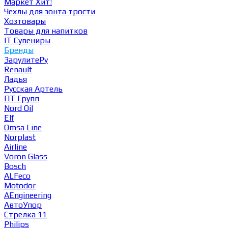
Маркет
Хит!
Чехлы для зонта трости
Хозтовары
Товары для напитков
IT Сувениры
Бренды
ЗарулитеРу
Renault
Ладья
Русская Артель
ПТ Групп
Nord Oil
Elf
Omsa Line
Norplast
Airline
Voron Glass
Bosch
ALFeco
Motodor
AEngineering
АвтоУпор
Стрелка 11
Philips