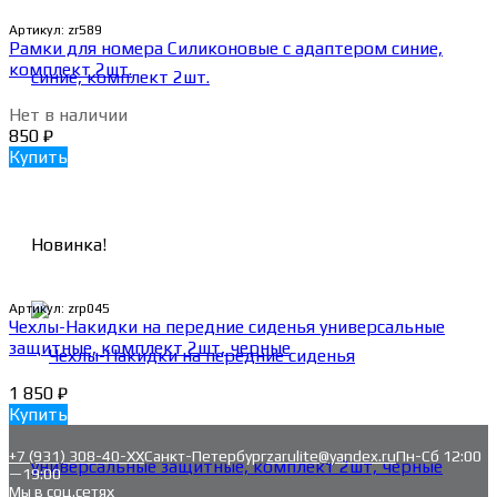
Артикул:
zr589
Рамки для номера Силиконовые с адаптером синие,
комплект 2шт.
Нет в наличии
850
₽
Купить
Новинка!
Артикул:
zrp045
Чехлы-Накидки на передние сиденья универсальные
защитные, комплект 2шт, черные
1 850
₽
Купить
+7 (931) 308-40-ХХ
Санкт-Петербург
zarulite@yandex.ru
Пн-Сб 12:00
—19:00
Мы в соц.сетях