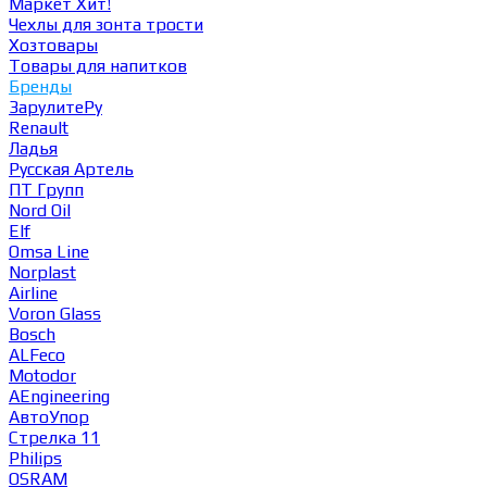
Маркет
Хит!
Чехлы для зонта трости
Хозтовары
Товары для напитков
Бренды
ЗарулитеРу
Renault
Ладья
Русская Артель
ПТ Групп
Nord Oil
Elf
Omsa Line
Norplast
Airline
Voron Glass
Bosch
ALFeco
Motodor
AEngineering
АвтоУпор
Стрелка 11
Philips
OSRAM