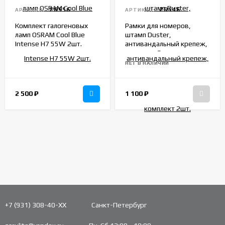
ZR556
ZR546
АРТИКУЛ:
АРТИКУЛ:
Комплект галогеновых
Рамки для номеров,
ламп OSRAM Cool Blue
штамп Duster,
Intense H7 55W 2шт.
антивандальный крепеж,
комплект 2шт.
нержавеющая сталь
НЕТ В НАЛИЧИИ
2 500
₽
1 100
₽
+7 (931) 308-40-ХХ
Санкт-Петербург