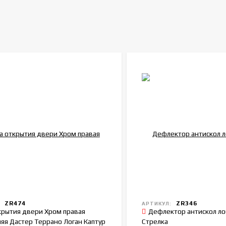
ZR474
ZR346
:
АРТИКУЛ:
крытия двери Хром правая
Дефлектор антискол ло
яя Дастер Террано Логан Каптур
Стрелка