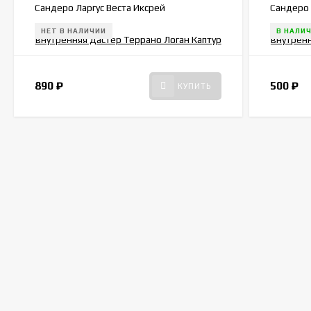
Сандеро Ларгус Веста Иксрей
Сандеро 
8200733848
8200733
НЕТ В НАЛИЧИИ
В НАЛИ
890
₽
500
₽
КУПИТЬ