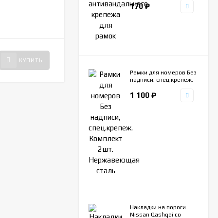
170
₽
НЕТ В НАЛИЧИИ
170
₽
КУПИТЬ
КУПИТЬ
Рамки для номеров Без
надписи, спец.крепеж.
Комплект 2шт.
1 100
₽
Нержавеющая сталь
Накладки на пороги
Nissan Qashqai со