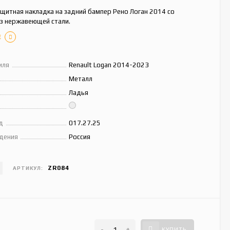
щитная накладка на задний бампер Рено Логан 2014 со
из нержавеющей стали.
Е
иля
Renault Logan 2014-2023
Металл
Ладья
д
017.27.25
дения
Россия
ZR084
АРТИКУЛ:
-
+
КУПИТЬ