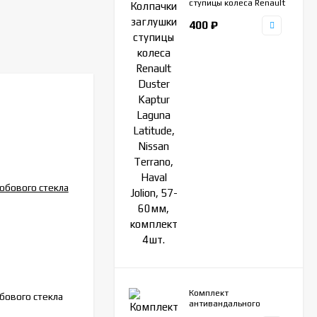
ступицы колеса Renault
Duster Kaptur Laguna
400
₽
Latitude, Nissan
Terrano, Haval Jolion,
57-60мм, комплект
4шт.
ZR145
АРТИКУЛ:
Комплект
бового стекла
Ключ-квадрат 8мм для маслосливной
антивандального
пробки, с головкой квадрат
крепежа для рамок