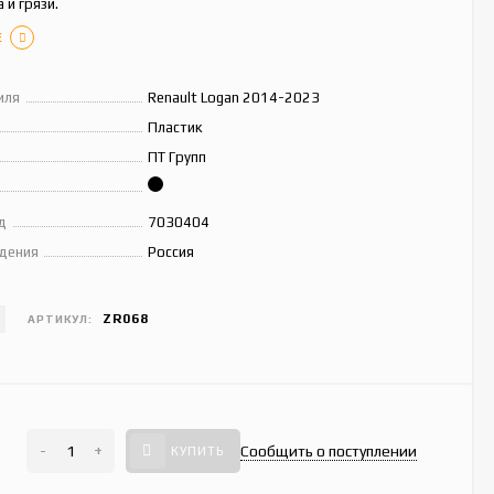
 и грязи.
Е
иля
Renault Logan 2014-2023
Пластик
ПТ Групп
д
7030404
дения
Россия
ZR068
АРТИКУЛ:
-
+
Сообщить о поступлении
КУПИТЬ