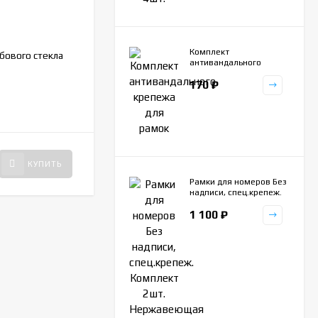
ZR145
АРТИКУЛ:
Комплект
бового стекла
Ключ-квадрат 8мм для маслосливной
антивандального
пробки, с головкой квадрат
крепежа для рамок
170
₽
НЕТ В НАЛИЧИИ
170
₽
КУПИТЬ
КУПИТЬ
Рамки для номеров Без
надписи, спец.крепеж.
Комплект 2шт.
1 100
₽
Нержавеющая сталь