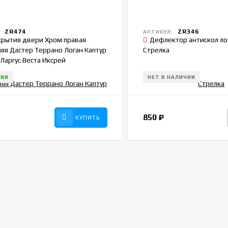
ZR474
ZR346
:
АРТИКУЛ:
крытия двери Хром правая
Дефлектор антискол ло
яя Дастер Террано Логан Каптур
Стрелка
Ларгус Веста Иксрей
847
ЧИИ
НЕТ В НАЛИЧИИ
850
₽
КУПИТЬ