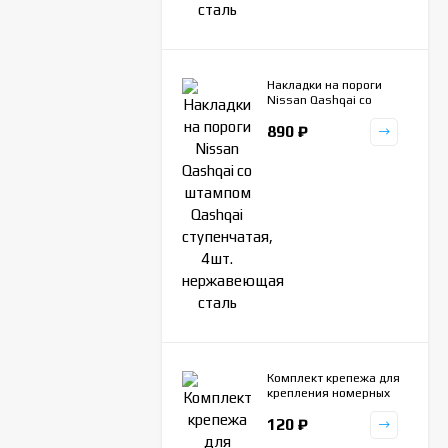
Накладки на пороги
Nissan Qashqai со
штампом Qashqai
890
₽
ступенчатая, 4шт.
нержавеющая сталь
Комплект крепежа для
крепления номерных
рамок универсальный
120
₽