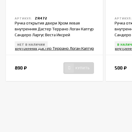
ZR472
АРТИКУЛ:
АРТИКУЛ
Ручка открытия двери Хром левая
Ручка от
внутренняя Дастер Террано Логан Каптур
внутренн
Сандеро Ларгус Веста Иксрей
Сандеро 
8200733848
8200733
НЕТ В НАЛИЧИИ
В НАЛИ
890
₽
500
₽
КУПИТЬ