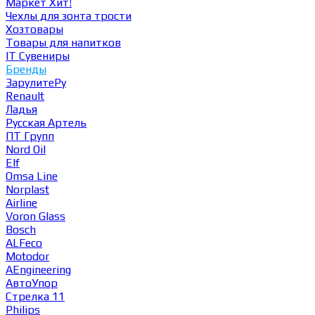
Маркет
Хит!
Чехлы для зонта трости
Хозтовары
Товары для напитков
IT Сувениры
Бренды
ЗарулитеРу
Renault
Ладья
Русская Артель
ПТ Групп
Nord Oil
Elf
Omsa Line
Norplast
Airline
Voron Glass
Bosch
ALFeco
Motodor
AEngineering
АвтоУпор
Стрелка 11
Philips