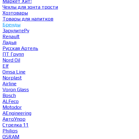
Маркет
Хит!
Чехлы для зонта трости
Хозтовары
Товары для напитков
Бренды
ЗарулитеРу
Renault
Ладья
Русская Артель
ПТ Групп
Nord Oil
Elf
Omsa Line
Norplast
Airline
Voron Glass
Bosch
ALFeco
Motodor
AEngineering
АвтоУпор
Стрелка 11
Philips
OSRAM