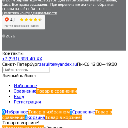
© 2014 Зарулите.ру Аксессуары для автомобилей Renault, Nissan,
Lada. Все права защищены. При перепечатке активная обратная
ссылка на сайт обязательна.
Политика конфиденциальности
.
© 2026
Контакты
+7 (931) 308-40-ХХ
Санкт-Петербург
zarulite@yandex.ru
Пн-Сб 12:00—19:00
Личный кабинет
Избранное
Сравнение
Товар в сравнении
Вход
Регистрация
0
Избранное
Товар в избранном
0
Сравнение
Товар в
сравнении
0
Корзина
Товар в корзине!
Товар в корзине!