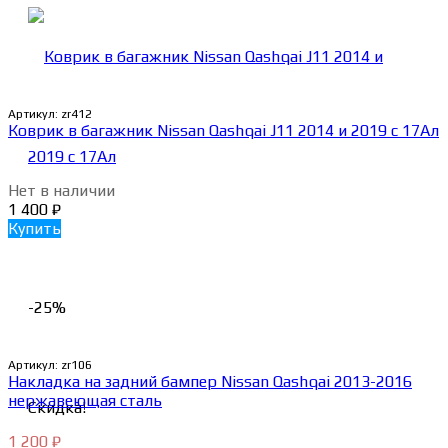
Артикул:
zr412
Коврик в багажник Nissan Qashqai J11 2014 и 2019 с 17Ал
Нет в наличии
1 400
₽
Купить
-25%
Артикул:
zr106
Накладка на задний бампер Nissan Qashqai 2013-2016
нержавеющая сталь
Скидка!
1 200
₽