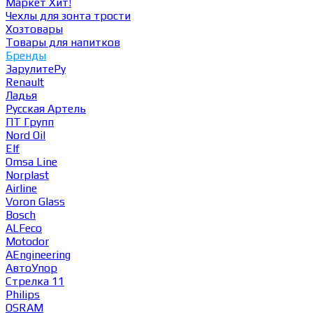
Маркет
Хит!
Чехлы для зонта трости
Хозтовары
Товары для напитков
Бренды
ЗарулитеРу
Renault
Ладья
Русская Артель
ПТ Групп
Nord Oil
Elf
Omsa Line
Norplast
Airline
Voron Glass
Bosch
ALFeco
Motodor
AEngineering
АвтоУпор
Стрелка 11
Philips
OSRAM