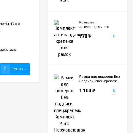
ZR579
АРТИКУЛ:
Комплект
болты 17мм
Колпачки заглушки ступицы колеса 52-
антивандального
ль
56мм, комплект 4шт.
крепежа для рамок
170
₽
НЕТ В НАЛИЧИИ
390
₽
КУПИТЬ
КУПИТЬ
Рамки для номеров Без
надписи, спец.крепеж.
Комплект 2шт.
1 100
₽
Нержавеющая сталь