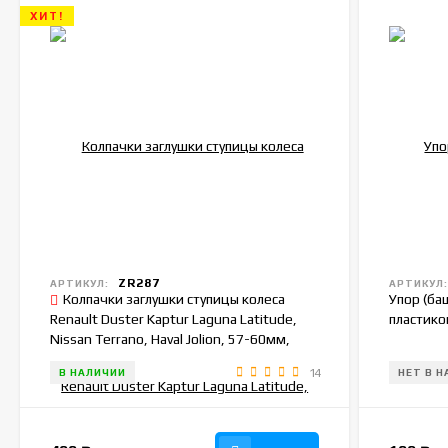
ХИТ!
ZR287
АРТИКУЛ:
АРТИКУЛ
Колпачки заглушки ступицы колеса
Упор (ба
Renault Duster Kaptur Laguna Latitude,
пластико
Nissan Terrano, Haval Jolion, 57-60мм,
комплект 4шт.
14
В НАЛИЧИИ
НЕТ В 