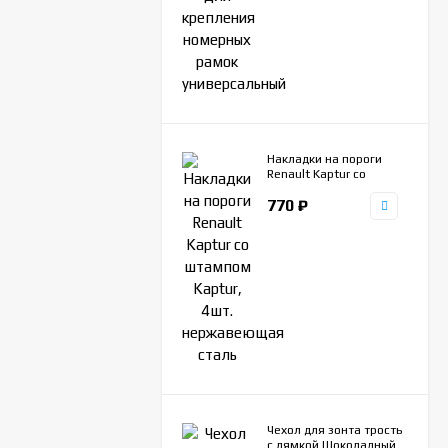
Накладки на пороги
Renault Kaptur со
штампом Kaptur, 4шт.
770
₽
нержавеющая сталь
Чехол для зонта трость
с лямкой Шоколадный