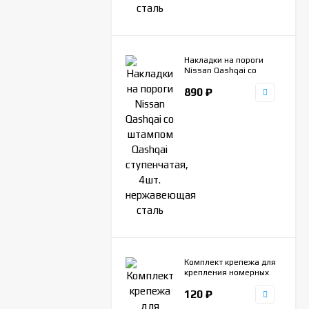
Накладки на пороги
Nissan Qashqai со
штампом Qashqai
890
₽
ступенчатая, 4шт.
нержавеющая сталь
Комплект крепежа для
крепления номерных
рамок универсальный
120
₽