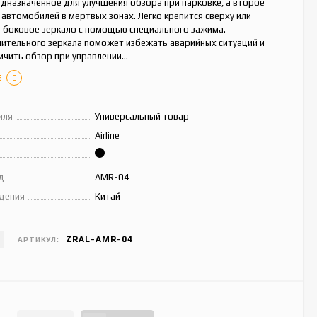
дназначенное для улучшения обзора при парковке, а второе
автомобилей в мертвых зонах. Легко крепится сверху или
а боковое зеркало с помощью специального зажима.
нительного зеркала поможет избежать аварийных ситуаций и
ичить обзор при управлении...
Е
иля
Универсальный товар
Airline
д
AMR-04
дения
Китай
ZRAL-AMR-04
АРТИКУЛ: