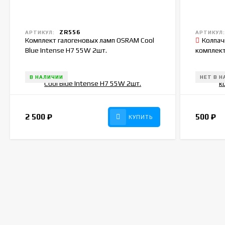
ZR556
АРТИКУЛ:
АРТИКУЛ
Комплект галогеновых ламп OSRAM Cool
Колпач
Blue Intense H7 55W 2шт.
комплект
В НАЛИЧИИ
НЕТ В 
2 500
₽
500
₽
КУПИТЬ