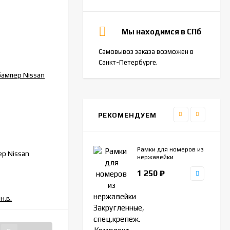
Мы находимся в СПб
Самовывоз заказа возможен в
Санкт-Петербурге.
РЕКОМЕНДУЕМ
ZR250
АРТИКУЛ:
Рамки для номеров из
ер Nissan
Накладка в проем багажника Renault
нержавейки
Duster 2012-2020 Nissan Terrano 2014-
Закругленные,
1 250
₽
спец.крепеж. Комплект
н.в.
2шт.
НЕТ В НАЛИЧИИ