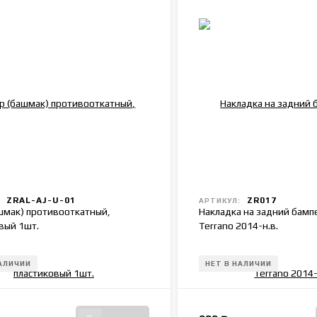
ZRAL-AJ-U-01
ZR017
:
АРТИКУЛ:
шмак) противооткатный,
Накладка на задний бамп
вый 1шт.
Terrano 2014-н.в.
НАЛИЧИИ
НЕТ В НАЛИЧИИ