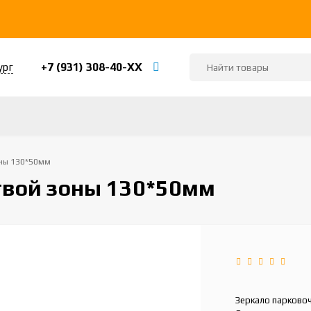
+7 (931) 308-40-ХХ
ург
оны 130*50мм
твой зоны 130*50мм
Зеркало парковоч