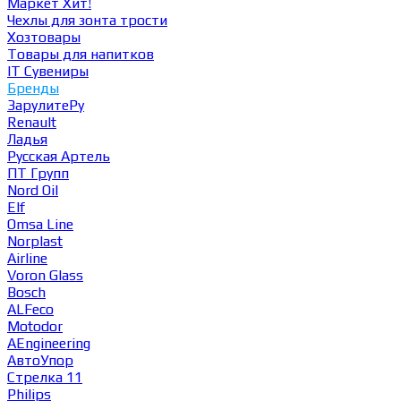
Маркет
Хит!
Чехлы для зонта трости
Хозтовары
Товары для напитков
IT Сувениры
Бренды
ЗарулитеРу
Renault
Ладья
Русская Артель
ПТ Групп
Nord Oil
Elf
Omsa Line
Norplast
Airline
Voron Glass
Bosch
ALFeco
Motodor
AEngineering
АвтоУпор
Стрелка 11
Philips