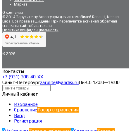
Маркет
О компании
© 2014 Зарулите.ру Аксессуары для автомобилей Renault, Nissan,
Lada. Все права защищены. При перепечатке активная обратная
ссылка на сайт обязательна.
Политика конфиденциальности
.
© 2026
Контакты
+7 (931) 308-40-ХХ
Санкт-Петербург
zarulite@yandex.ru
Пн-Сб 12:00—19:00
Личный кабинет
Избранное
Сравнение
Товар в сравнении
Вход
Регистрация