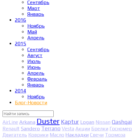
Сентябрь
Март
Январь
2016
Ноябрь
Май
Апрель
2015
Сентябрь
Август
Июль
Июнь
Апрель
Февраль
Январь
2014
Ноябрь
Блог-Новости
Duster
Kaptur
Qashqai
Arkana
Logan
AirLine
Nissan
Sandero
Terrano
Renault
Vesta
Акции
Брелки
Госномер
Накладки
Двигатель
Коврики
Масло
Свечи
Тормоза