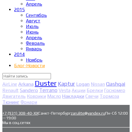
Апрель
2015
Сентябрь
Август
Июль
Июнь
Апрель
Февраль
Январь
2014
Ноябрь
Блог-Новости
Duster
Kaptur
Qashqai
Arkana
Logan
AirLine
Nissan
Sandero
Terrano
Renault
Vesta
Акции
Брелки
Госномер
Накладки
Двигатель
Коврики
Масло
Свечи
Тормоза
Тюнинг
Фонари
+7 (931) 308-40-ХХ
Санкт-Петербург
zarulite@yandex.ru
Пн-Сб 12:00
—19:00
Мы в соц.сетях