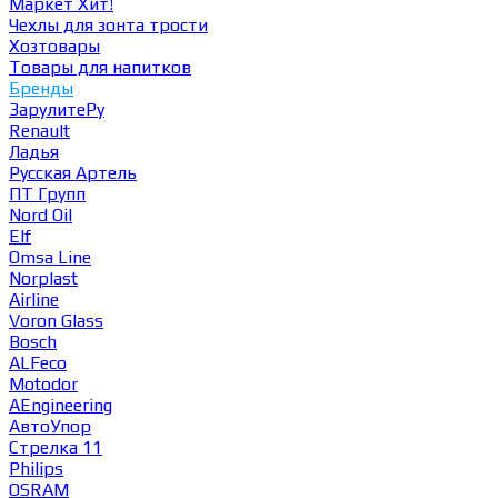
Маркет
Хит!
Чехлы для зонта трости
Хозтовары
Товары для напитков
Бренды
ЗарулитеРу
Renault
Ладья
Русская Артель
ПТ Групп
Nord Oil
Elf
Omsa Line
Norplast
Airline
Voron Glass
Bosch
ALFeco
Motodor
AEngineering
АвтоУпор
Стрелка 11
Philips
OSRAM