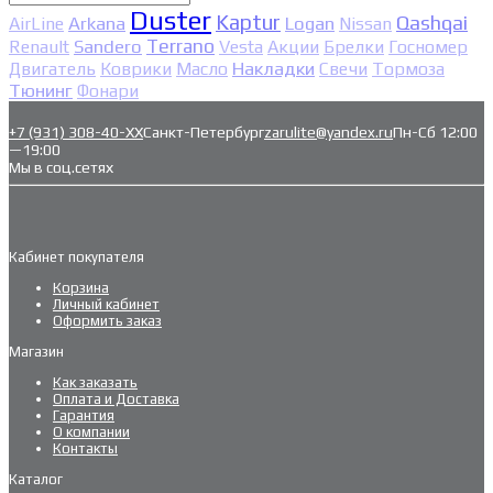
Duster
Kaptur
Qashqai
Arkana
Logan
AirLine
Nissan
Sandero
Terrano
Renault
Vesta
Акции
Брелки
Госномер
Накладки
Двигатель
Коврики
Масло
Свечи
Тормоза
Тюнинг
Фонари
+7 (931) 308-40-ХХ
Санкт-Петербург
zarulite@yandex.ru
Пн-Сб 12:00
—19:00
Мы в соц.сетях
Кабинет покупателя
Корзина
Личный кабинет
Оформить заказ
Магазин
Как заказать
Оплата и Доставка
Гарантия
О компании
Контакты
Каталог