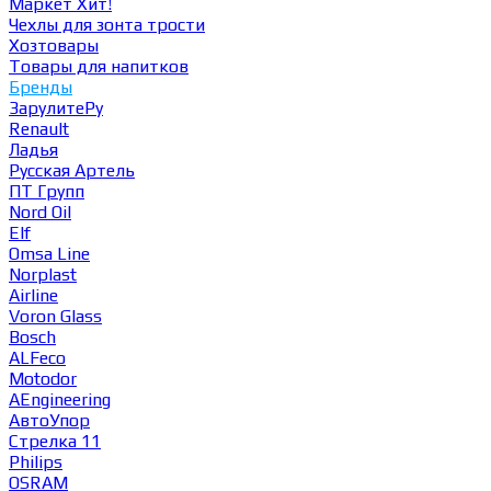
Маркет
Хит!
Чехлы для зонта трости
Хозтовары
Товары для напитков
Бренды
ЗарулитеРу
Renault
Ладья
Русская Артель
ПТ Групп
Nord Oil
Elf
Omsa Line
Norplast
Airline
Voron Glass
Bosch
ALFeco
Motodor
AEngineering
АвтоУпор
Стрелка 11
Philips
OSRAM