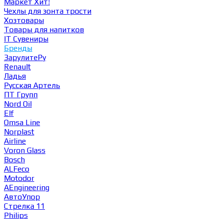
Маркет
Хит!
Чехлы для зонта трости
Хозтовары
Товары для напитков
IT Сувениры
Бренды
ЗарулитеРу
Renault
Ладья
Русская Артель
ПТ Групп
Nord Oil
Elf
Omsa Line
Norplast
Airline
Voron Glass
Bosch
ALFeco
Motodor
AEngineering
АвтоУпор
Стрелка 11
Philips