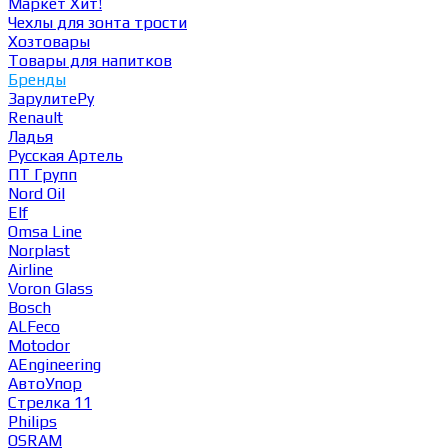
Маркет
Хит!
Чехлы для зонта трости
Хозтовары
Товары для напитков
Бренды
ЗарулитеРу
Renault
Ладья
Русская Артель
ПТ Групп
Nord Oil
Elf
Omsa Line
Norplast
Airline
Voron Glass
Bosch
ALFeco
Motodor
AEngineering
АвтоУпор
Стрелка 11
Philips
OSRAM