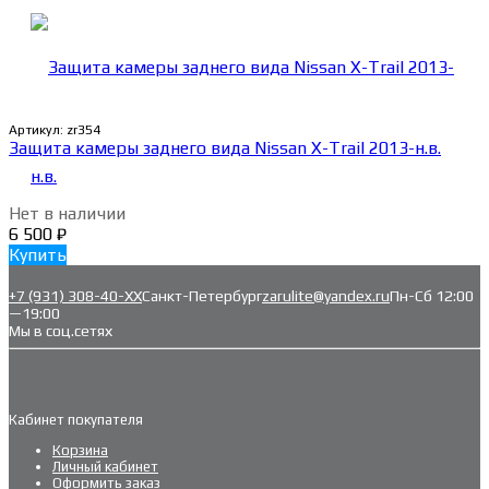
Артикул:
zr354
Защита камеры заднего вида Nissan X-Trail 2013-н.в.
Нет в наличии
6 500
₽
Купить
+7 (931) 308-40-ХХ
Санкт-Петербург
zarulite@yandex.ru
Пн-Сб 12:00
—19:00
Мы в соц.сетях
Кабинет покупателя
Корзина
Личный кабинет
Оформить заказ