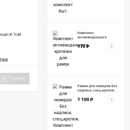
ZR359
АРТИКУЛ:
Комплект
san X-Trail
Упоры капота газовые Nissan X-Trail
антивандального
2015-н.в. AEngineering 2шт.
крепежа для рамок
170
₽
НЕТ В НАЛИЧИИ
2 500
₽
КУПИТЬ
КУПИТЬ
Рамки для номеров Без
надписи, спец.крепеж.
Комплект 2шт.
1 100
₽
Нержавеющая сталь