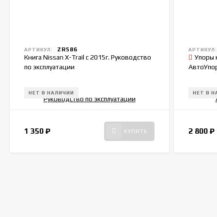
ZR586
АРТИКУЛ:
АРТИКУЛ
Книга Nissan X-Trail c 2015г. Руководство
Упоры 
по эксплуатации
АвтоУпор
НЕТ В НАЛИЧИИ
НЕТ В 
1 350
₽
2 800
₽
КУПИТЬ