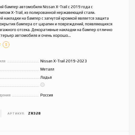
ий бампер автомобиля Nissan X-Trail с 2019 года с
пом X-Trail, из полированной нержавеющей стали.
й накладки на бампер с загнутой кромкой является защита
покрытия бампера от царапин и повреждений, появляющихся
багажного отсека. Декоративные накладки на бампер отлично
стерьер автомобиля и очень хорошо...
Е
иля
Nissan X-Trail 2019-2023
Металл
Ладья
дения
Россия
ZR328
АРТИКУЛ: