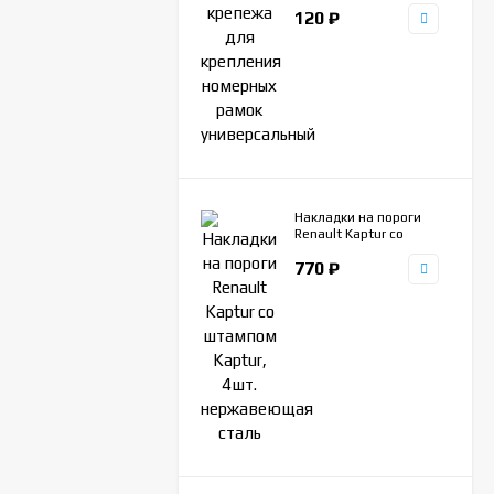
рамок универсальный
120
₽
Накладки на пороги
Renault Kaptur со
штампом Kaptur, 4шт.
770
₽
нержавеющая сталь