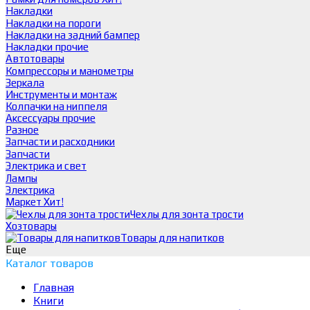
Накладки
Накладки на пороги
Накладки на задний бампер
Накладки прочие
Автотовары
Компрессоры и манометры
Зеркала
Инструменты и монтаж
Колпачки на ниппеля
Аксессуары прочие
Разное
Запчасти и расходники
Запчасти
Электрика и свет
Лампы
Электрика
Маркет
Хит!
Чехлы для зонта трости
Хозтовары
Товары для напитков
Еще
Каталог товаров
Главная
Книги