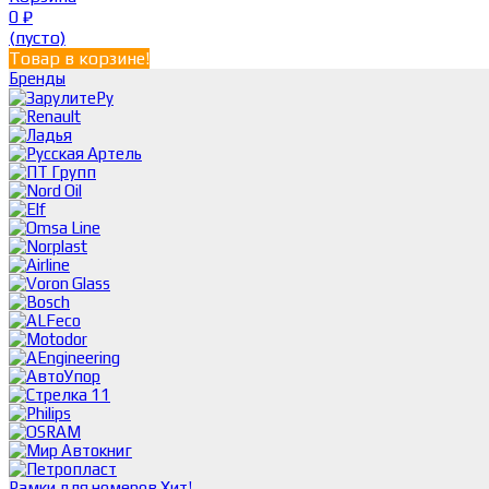
0
₽
(пусто)
Товар в корзине!
Бренды
Рамки для номеров
Хит!