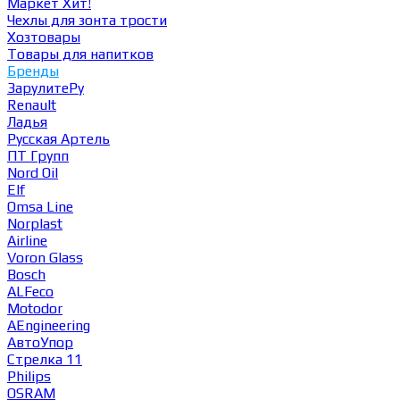
Маркет
Хит!
Чехлы для зонта трости
Хозтовары
Товары для напитков
Бренды
ЗарулитеРу
Renault
Ладья
Русская Артель
ПТ Групп
Nord Oil
Elf
Omsa Line
Norplast
Airline
Voron Glass
Bosch
ALFeco
Motodor
AEngineering
АвтоУпор
Стрелка 11
Philips
OSRAM