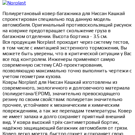
Полиуретановый ковер багажника для Ниссан Кашкай
спроектирован специально под данную модель
автомобиля. Оригинальный противоскользящий рисунок
на коврике предотвращает скольжение груза в
багажном отделении. Высота бортика - 3.5 см.
Вся продукция Norplast проходит через систему тестов,
в том числе с имитацией экстренного торможения, Вы
можете быть уверены, что в критической ситуации у Вас
все под контролем. Инженеры применяют самую
современную систему CAD-проектирования,
позволяющую максимально точно выполнить чертежи с
учетом геометрии кузова.
Ковры Norplast для Ниссан Кашкай изготовлены из
современного, экологичного и долговечного материала
(полиуретана/EPDM), значительно превосходящего
резину по своим свойствам: полиуретан значительно
прочнее, устойчивее к механическим и химическим
повреждениям, а так же перепадам температуры. Ковер
не имеет запаха и долго сохраняет приятный внешний
вид. У ковра высокий трёх-сантиметровый бортик,
надёжно защищающий багажник автомобиля от грязи.
Ковер легко моется, быстро сохнет и сохраняет свою