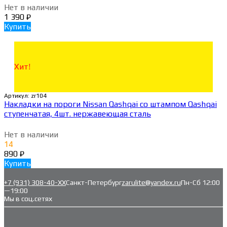
Нет в наличии
1 390
₽
Купить
Хит!
Артикул:
zr104
Накладки на пороги Nissan Qashqai со штампом Qashqai
ступенчатая, 4шт. нержавеющая сталь
Нет в наличии
14
890
₽
Купить
+7 (931) 308-40-ХХ
Санкт-Петербург
zarulite@yandex.ru
Пн-Сб 12:00
—19:00
Мы в соц.сетях