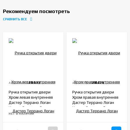
Рекомендуем посмотреть
СРАВНИТЬ ВСЕ
ZR472
ZR474
АРТИКУЛ:
АРТИКУЛ:
Ручка открытия двери
Ручка открытия двери
Хром левая внутренняя
Хром правая внутренняя
Дастер Террано Логан
Дастер Террано Логан
Каптур Сандеро Ларгус
Каптур Сандеро Ларгус
Веста Иксрей 8200733848
Веста Иксрей 8200733847
НЕТ В НАЛИЧИИ