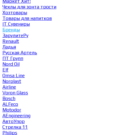
Маркет
Хит!
Чехлы для зонта трости
Хозтовары
Товары для напитков
IT Сувениры
Бренды
ЗарулитеРу
Renault
Ладья
Русская Артель
ПТ Групп
Nord Oil
Elf
Omsa Line
Norplast
Airline
Voron Glass
Bosch
ALFeco
Motodor
AEngineering
АвтоУпор
Стрелка 11
Philips