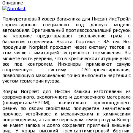
Описание
Полиуретановый ковер багажника для Ниссан ИксТрейл
спроектирован специально под данную модель
автомобиля. Оригинальный противоскользящий рисунок
на коврике предотвращает скольжение груза в
багажном отделении. Высота бортика - 3.5 см. Вся
продукция Norplast проходит через систему тестов, в
том числе с имитацией экстренного торможения, Вы
можете быть уверены, что в критической ситуации у Вас
все под контролем. Инженеры применяют самую
современную систему CAD-проектирования,
позволяющую максимально точно выполнить чертежи с
учетом геометрии кузова.
Ковры Norplast для Ниссан Кашкай изготовлены из
современного, экологичного и долговечного материала
(полиуретана/EPDM), значительно превосходящего
резину по своим свойствам: полиуретан значительно
прочнее, устойчивее к механическим и химическим
повреждениям, а так же перепадам температуры. Ковер
не имеет запаха и долго сохраняет приятный внешний
вид. У ковра высокий трёх-сантиметровый бортик,