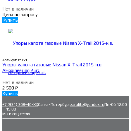
Нет в наличии
Цена по запросу
Купить
Артикул:
zr359
Упоры капота газовые Nissan X-Trail 2015-н.в.
AEngineering 2шт.
Нет в наличии
2 500
₽
Купить
+7 (931) 308-40-ХХ
Санкт-Петербург
zarulite@yandex.ru
Пн-Сб 12:00
—19:00
Мы в соц.сетях