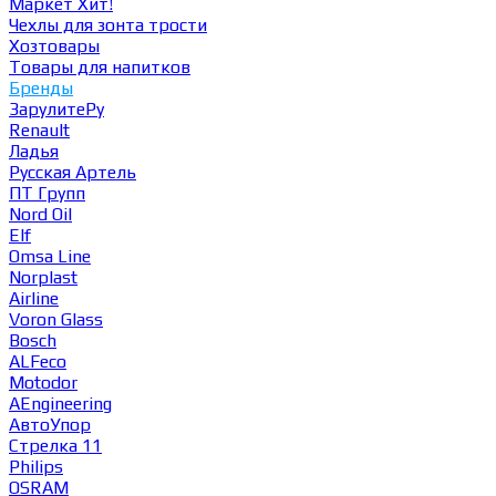
Маркет
Хит!
Чехлы для зонта трости
Хозтовары
Товары для напитков
Бренды
ЗарулитеРу
Renault
Ладья
Русская Артель
ПТ Групп
Nord Oil
Elf
Omsa Line
Norplast
Airline
Voron Glass
Bosch
ALFeco
Motodor
AEngineering
АвтоУпор
Стрелка 11
Philips
OSRAM