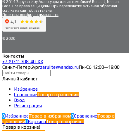
© 2014 Зарулите.ру Аксессуары для автомобилей Renault, Nissan,
Lada. Все права защищены. При перепечатке активная обратная
ссылка на сайт обязательна.
Политика конфиденциальности
.
© 2026
Контакты
+7 (931) 308-40-ХХ
Санкт-Петербург
zarulite@yandex.ru
Пн-Сб 12:00—19:00
Личный кабинет
Избранное
Сравнение
Товар в сравнении
Вход
Регистрация
0
Избранное
Товар в избранном
0
Сравнение
Товар в
сравнении
0
Корзина
Товар в корзине!
Товар в корзине!