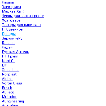
Лампы
Электрика
Маркет
Хит!
Чехлы для зонта трости
Хозтовары
Товары для напитков
IT Сувениры
Бренды
ЗарулитеРу
Renault
Ладья
Русская Артель
ПТ Групп
Nord Oil
Elf
Omsa Line
Norplast
Airline
Voron Glass
Bosch
ALFeco
Motodor
AEngineering
АвтоУпор