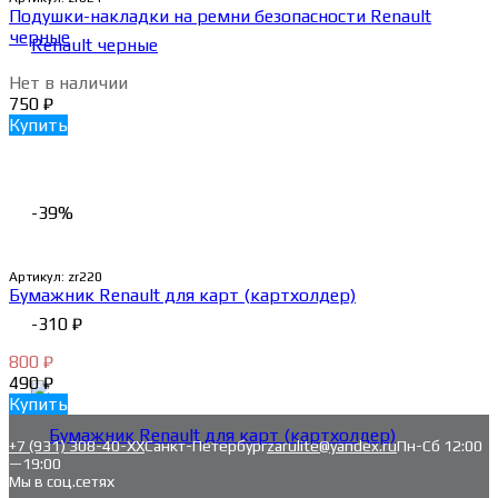
Подушки-накладки на ремни безопасности Renault
черные
Нет в наличии
750
₽
Купить
-39%
Артикул:
zr220
Бумажник Renault для карт (картхолдер)
-310
₽
800
₽
490
₽
Купить
+7 (931) 308-40-ХХ
Санкт-Петербург
zarulite@yandex.ru
Пн-Сб 12:00
—19:00
Мы в соц.сетях