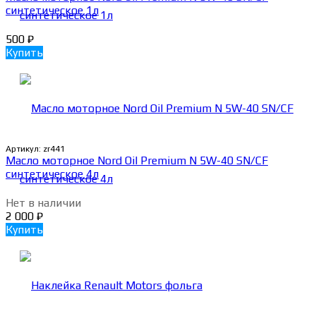
синтетическое 1л
500
₽
Купить
Артикул:
zr441
Масло моторное Nord Oil Premium N 5W-40 SN/CF
синтетическое 4л
Нет в наличии
2 000
₽
Купить