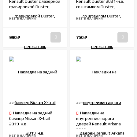
Renault Duster с лазерной
Renault Duster 2021-н.в.
гравировкой Duster,
со штампом Duster,
нерж.сталь
нерж.сталь
НЕТ В НАЛИЧИИ
НЕТ В НАЛИЧИИ
990
₽
750
₽
ZR338
ZR337
АРТИКУЛ:
АРТИКУЛ:
Накладка на задний
Накладки на
бампер Nissan X-trail
внутренние пороги
2019-н.в.
дверей Renault Arkana
2019-н.в.
НЕТ В НАЛИЧИИ
НЕТ В НАЛИЧИИ