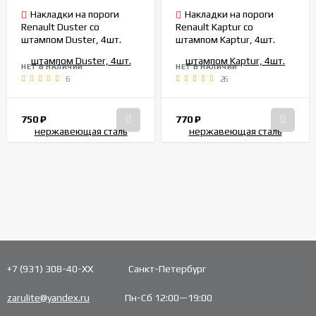
Накладки на пороги
Накладки на пороги
Renault Duster со
Renault Kaptur со
штампом Duster, 4шт.
штампом Kaptur, 4шт.
нержавеющая сталь
нержавеющая сталь
НЕТ В НАЛИЧИИ
НЕТ В НАЛИЧИИ
6
26
750
₽
770
₽
+7 (931) 308-40-ХХ
Санкт-Петербург
zarulite@yandex.ru
Пн-Сб 12:00—19:00