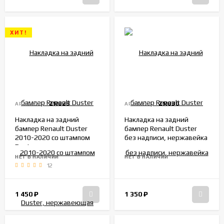
ХИТ!
ZR029
ZR030
АРТИКУЛ:
АРТИКУЛ:
Накладка на задний
Накладка на задний
бампер Renault Duster
бампер Renault Duster
2010-2020 со штампом
без надписи, нержавейка
Duster, нержавеющая
сталь
НЕТ В НАЛИЧИИ
НЕТ В НАЛИЧИИ
12
1 450
₽
1 350
₽