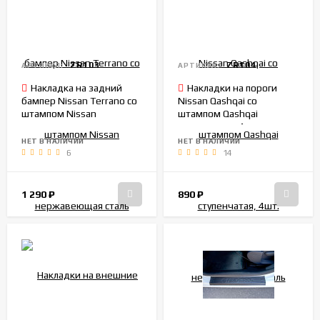
ZR103
ZR104
АРТИКУЛ:
АРТИКУЛ:
Накладка на задний
Накладки на пороги
бампер Nissan Terrano со
Nissan Qashqai со
штампом Nissan
штампом Qashqai
нержавеющая сталь
ступенчатая, 4шт.
нержавеющая сталь
НЕТ В НАЛИЧИИ
НЕТ В НАЛИЧИИ
6
14
1 290
₽
890
₽