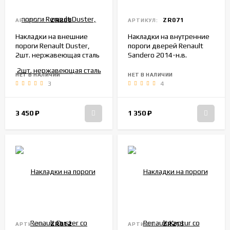
ZR208
ZR071
АРТИКУЛ:
АРТИКУЛ:
Накладки на внешние
Накладки на внутренние
пороги Renault Duster,
пороги дверей Renault
2шт. нержавеющая сталь
Sandero 2014-н.в.
НЕТ В НАЛИЧИИ
НЕТ В НАЛИЧИИ
3
4
3 450
₽
1 350
₽
ZR012
ZR213
АРТИКУЛ:
АРТИКУЛ: