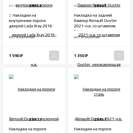
ZR553
ZR551
АРТИКУЛ:
АРТИКУЛ:
Накладки на
Накладка на задний
внутренние пороги
бампер Renault Duster
дверей Lada Xray 2016-
2021-н.в. со штампом
н.в.
Duster, нержавеющая
сталь
НЕТ В НАЛИЧИИ
НЕТ В НАЛИЧИИ
1 590
₽
1 350
₽
ZR477
ZR451
АРТИКУЛ:
АРТИКУЛ:
Накладки на пороги
Накладки на пороги