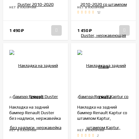
Duster, нержавеющая
сталь
НЕТ В НАЛИЧИИ
НЕТ В НАЛИЧИИ
12
1 490
₽
1 450
₽
ZR030
ZR232
АРТИКУЛ:
АРТИКУЛ:
Накладка на задний
Накладка на задний
бампер Renault Duster
бампер Renault Kaptur со
без надписи, нержавейка
штампом Kaptur,
нержавеющая сталь
НЕТ В НАЛИЧИИ
НЕТ В НАЛИЧИИ
2