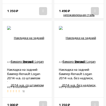
1 350
₽
1 490
₽
ZR084
ZR085
АРТИКУЛ:
АРТИКУЛ:
Накладка на задний
Накладка на задний
бампер Renault Logan
бампер Renault Logan
2014-н.в. со штампом
2014-н.в. без надписи,
Logan, нержавеющая
нержавеющая сталь
сталь
НЕТ В НАЛИЧИИ
НЕТ В НАЛИЧИИ
18
1 000
₽
1 350
₽