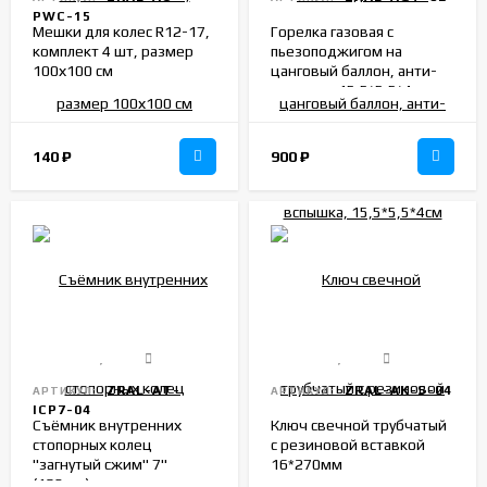
PWC-15
Мешки для колес R12-17,
Горелка газовая с
комплект 4 шт, размер
пьезоподжигом на
100х100 см
цанговый баллон, анти-
вспышка, 15,5*5,5*4см
140
₽
900
₽
ZRAL-AT-
ZRAL-AK-S-04
АРТИКУЛ:
АРТИКУЛ:
ICP7-04
Съёмник внутренних
Ключ свечной трубчатый
стопорных колец
с резиновой вставкой
"загнутый сжим" 7"
16*270мм
(180мм)