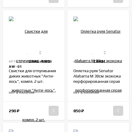
ZRAL-AWS-
ZR401
АРТИКУЛ:
АРТИКУЛ:
AW-01
Свистки для отпугивания
Оплетка руля Senator
диких животных "Анти-
Alabama M 38см экокожа
лось", компл. 2 шт.
перфорированная серая
НЕТ В НАЛИЧИИ
НЕТ В НАЛИЧИИ
290
₽
850
₽