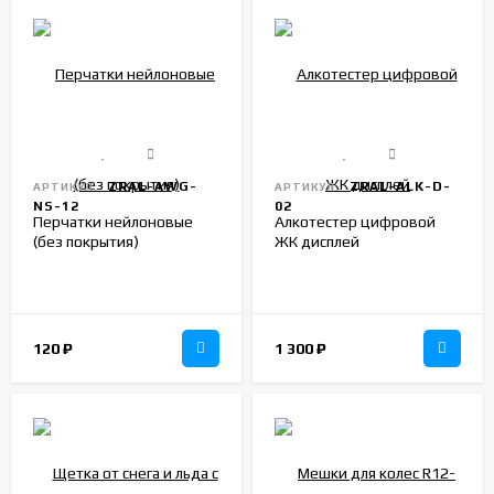
ZRAL-AWG-
ZRAL-ALK-D-
АРТИКУЛ:
АРТИКУЛ:
NS-12
02
Перчатки нейлоновые
Алкотестер цифровой
(без покрытия)
ЖК дисплей
120
₽
1 300
₽